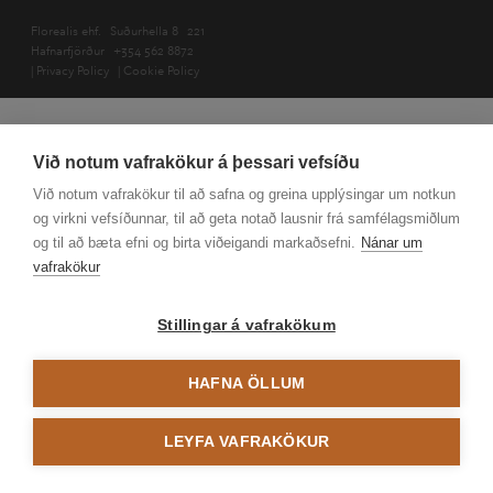
Florealis ehf.
Suðurhella 8
221
Hafnarfjörður
+354 562 8872
|
Privacy Policy
|
Cookie Policy
Við notum vafrakökur á þessari vefsíðu
Við notum vafrakökur til að safna og greina upplýsingar um notkun
og virkni vefsíðunnar, til að geta notað lausnir frá samfélagsmiðlum
og til að bæta efni og birta viðeigandi markaðsefni.
Nánar um
vafrakökur
Stillingar á vafrakökum
HAFNA ÖLLUM
LEYFA VAFRAKÖKUR