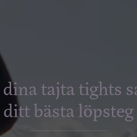
 dina tajta tights 
ditt bästa löpsteg