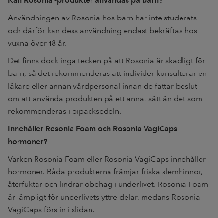
Kan Rosonia -produkter användas på barn?
Användningen av Rosonia hos barn har inte studerats
och därför kan dess användning endast bekräftas hos
vuxna över 18 år.
Det finns dock inga tecken på att Rosonia är skadligt för
barn, så det rekommenderas att individer konsulterar en
läkare eller annan vårdpersonal innan de fattar beslut
om att använda produkten på ett annat sätt än det som
rekommenderas i bipacksedeln.
Innehåller Rosonia Foam och Rosonia VagiCaps
hormoner?
Varken Rosonia Foam eller Rosonia VagiCaps innehåller
hormoner. Båda produkterna främjar friska slemhinnor,
återfuktar och lindrar obehag i underlivet. Rosonia Foam
är lämpligt för underlivets yttre delar, medans Rosonia
VagiCaps förs in i slidan.