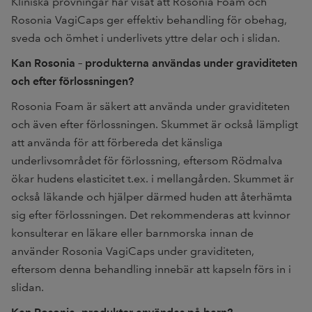
Kliniska prövningar har visat att Rosonia Foam och
Rosonia VagiCaps ger effektiv behandling för obehag,
sveda och ömhet i underlivets yttre delar och i slidan.
Kan Rosonia – produkterna användas under graviditeten
och efter förlossningen?
Rosonia Foam är säkert att använda under graviditeten
och även efter förlossningen. Skummet är också lämpligt
att använda för att förbereda det känsliga
underlivsområdet för förlossning, eftersom Rödmalva
ökar hudens elasticitet t.ex. i mellangården. Skummet är
också läkande och hjälper därmed huden att återhämta
sig efter förlossningen. Det rekommenderas att kvinnor
konsulterar en läkare eller barnmorska innan de
använder Rosonia VagiCaps under graviditeten,
eftersom denna behandling innebär att kapseln förs in i
slidan.