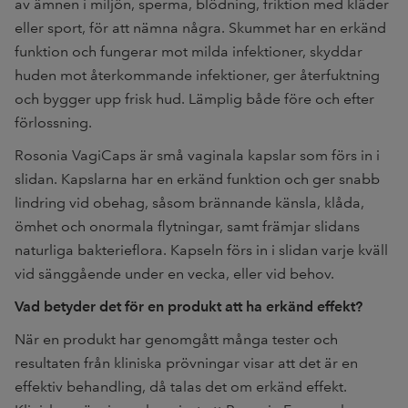
av ämnen i miljön, sperma, blödning, friktion med kläder
eller sport, för att nämna några. Skummet har en erkänd
funktion och fungerar mot milda infektioner, skyddar
huden mot återkommande infektioner, ger återfuktning
och bygger upp frisk hud. Lämplig både före och efter
förlossning.
Rosonia VagiCaps är små vaginala kapslar som förs in i
slidan. Kapslarna har en erkänd funktion och ger snabb
lindring vid obehag, såsom brännande känsla, klåda,
ömhet och onormala flytningar, samt främjar slidans
naturliga bakterieflora. Kapseln förs in i slidan varje kväll
vid sänggående under en vecka, eller vid behov.
Vad betyder det för en produkt att ha erkänd effekt?
När en produkt har genomgått många tester och
resultaten från kliniska prövningar visar att det är en
effektiv behandling, då talas det om erkänd effekt.