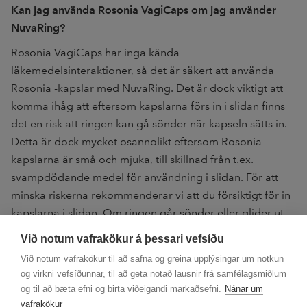
Kan jag använda Rosonia VagiCaps om jag använder
NuvaRing?
Rosonia VagiCaps har inga kända
läkemedelsinteraktioner, så det är säkert att använda
Rosonia -kapslar med NuvaRing. Det är dock viktigt att
komma ihåg att eftersom kapslarna förs in i slidan finns
det en risk att ringen kan gå sönder när kapseln sätts in.
Detta är dock mycket osannolikt eftersom Rosonia -
kapslarna är små och mjuka, till skillnad från t.ex.
svampdödande medel för användning i slidan. För att
minska riskerna rekommenderar vi att du försiktigt för in
kapslarna i slidan. Om ringen går sönder eller glider ut
finns det detaljerade instruktioner i NuvaRings
Við notum vafrakökur á þessari vefsíðu
bipacksedel om hur man agerar.
Við notum vafrakökur til að safna og greina upplýsingar um notkun
og virkni vefsíðunnar, til að geta notað lausnir frá samfélagsmiðlum
og til að bæta efni og birta viðeigandi markaðsefni.
Nánar um
vafrakökur